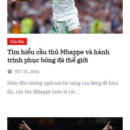
Cầu thủ
Tìm hiểu cầu thủ Mbappe và hành
trình phục bóng đá thế giới
Th7 25, 2026
Nhắc đến những ngôi sao tài năng của bóng đá hiện
đại, cầu thủ Mbappe luôn là cái…