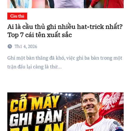
Cầu thủ
Ai là cầu thủ ghi nhiều hat-trick nhất?
Top 7 cái tên xuất sắc
Th1 4, 2026
Ghi một bàn thắng đã khó, việc ghi ba bàn trong một
trận đấu lại càng là thử…