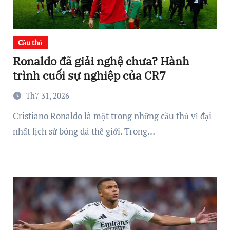
Cầu thủ
Ronaldo đã giải nghệ chưa? Hành
trình cuối sự nghiệp của CR7
Th7 31, 2026
Cristiano Ronaldo là một trong những cầu thủ vĩ đại
nhất lịch sử bóng đá thế giới. Trong…